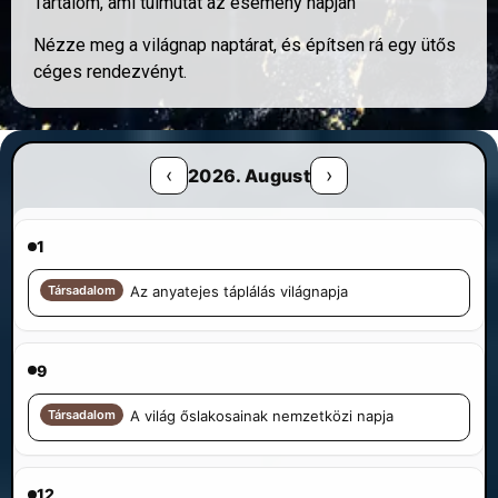
Tartalom, ami túlmutat az esemény napján
Nézze meg a világnap naptárat, és építsen rá egy ütős
céges rendezvényt.
‹
›
2026. August
1
Társadalom
Az anyatejes táplálás világnapja
9
Társadalom
A világ őslakosainak nemzetközi napja
12