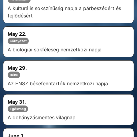
A kulturális sokszínűség napja a párbeszédért és
fejlődésért
May 22.
Környezet
A biológiai sokféleség nemzetközi napja
May 29.
Béke
Az ENSZ békefenntartók nemzetközi napja
May 31.
Egészség
A dohányzásmentes világnap
June 1.