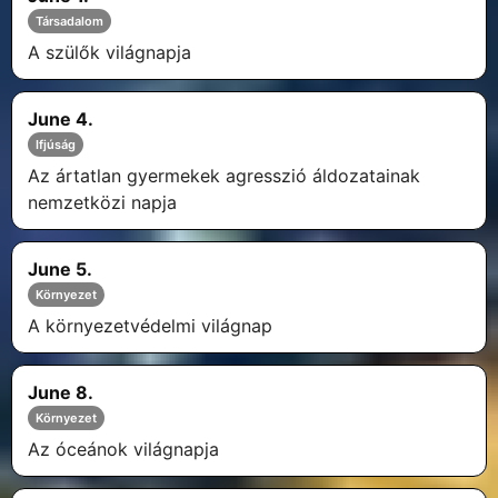
Társadalom
A szülők világnapja
June 4.
Ifjúság
Az ártatlan gyermekek agresszió áldozatainak
nemzetközi napja
June 5.
Környezet
A környezetvédelmi világnap
June 8.
Környezet
Az óceánok világnapja