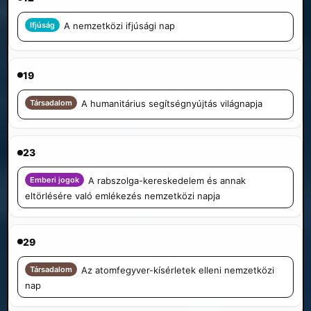
Ifjúság
A nemzetközi ifjúsági nap
19
Társadalom
A humanitárius segítségnyújtás világnapja
23
Emberi jogok
A rabszolga-kereskedelem és annak
eltörlésére való emlékezés nemzetközi napja
29
Társadalom
Az atomfegyver-kísérletek elleni nemzetközi
nap