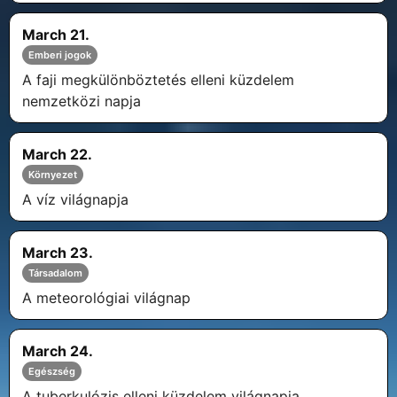
March 21.
Emberi jogok
A faji megkülönböztetés elleni küzdelem
nemzetközi napja
March 22.
Környezet
A víz világnapja
March 23.
Társadalom
A meteorológiai világnap
March 24.
Egészség
A tuberkulózis elleni küzdelem világnapja