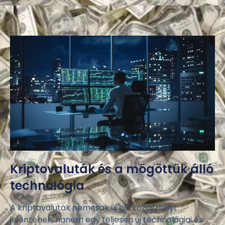
Kriptovaluták és a mögöttük álló
technológia
A kriptovaluták nemcsak új eszközosztályt
jelentenek, hanem egy teljesen új technológiai és