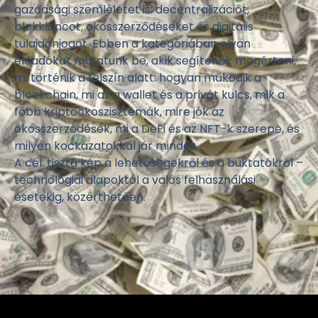
gazdasági szemléletet is: decentralizációt,
blokkláncot, okosszerződéseket és digitális
tulajdonjogot. Ebben a kategóriában olyan
előadókat mutatunk be, akik segítenek megérteni,
mi történik a felszín alatt: hogyan működik a
blockchain, mi az a wallet és a privát kulcs, mik a
főbb kriptoökoszisztémák, mire jók az
okosszerződések, mi a DeFi és az NFT-k szerepe, és
milyen kockázatokkal jár mindez.
A cél: tiszta kép a lehetőségekről és a buktatókról –
technológiai alapoktól a valós felhasználási
esetekig, közérthetően.