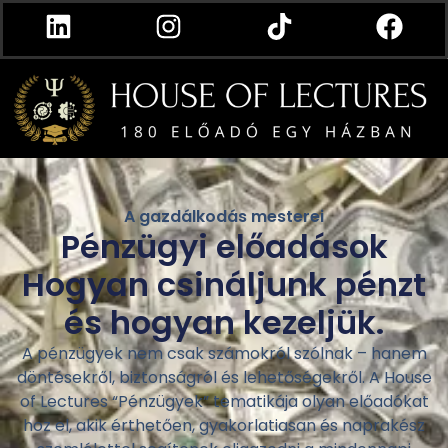
A gazdálkodás mesterei
Pénzügyi előadások
Hogyan csináljunk pénzt
és hogyan kezeljük.
A pénzügyek nem csak számokról szólnak – hanem
döntésekről, biztonságról és lehetőségekről. A House
of Lectures “Pénzügyek” tematikája olyan előadókat
hoz el, akik érthetően, gyakorlatiasan és naprakész