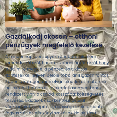
Gazdálkodj okosan – otthoni
pénzügyek megfelelő kezelése
A mindennapi pénzügyek rendbetétele nem
lemondásról szól, hanem szabadságról: arról, hogy
tudd, mire megy el a pénzed, és tudatos
döntésekkel legyen belőle több, ami igazán fontos.
Ebben a kategóriában olyan előadókat mutatunk
be, akik érthetően és gyakorlatiasan segítenek
rendszert vinni a családi kasszába: költségvetés-
tervezés, kiadások csökkentése okosan,
vésztartalék felépítése, adósságkezelés, tudatos
fogyasztás és pénzügyi szokások kialakítása.