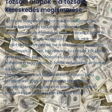
Tőzsdei alapok – a tőzsdei
kereskedés megismerése
A tőzsde világa elsőre bonyolultnak tűnhet, de a
működési logikája tanulható – és minél jobban
érted, annál tudatosabban tudsz dönteni. Ebben a
kategóriában olyan előadókat hozunk, akik
közérthetően vezetnek be a tőkepiacok alapjaiba:
részvények, ETF-ek, kötvények, hozam és kockázat,
diverzifikáció, portfólióépítés, piaci pszichológia,
valamint a leggyakoribb hibák, amelyeket érdemes
elkerülni.
Legyen szó az első befektetésről, hosszú távú
stratégiáról vagy a kereskedés alapjainak
megértéséről, itt gyakorlati szemléletű tudást
kapsz – hype nélkül, józan keretek között.