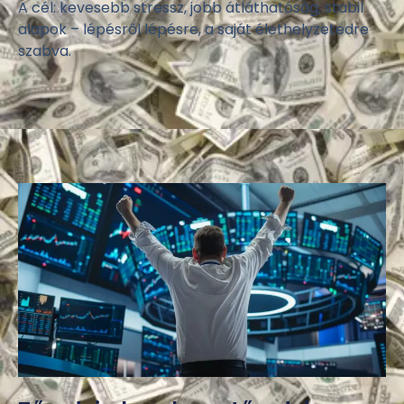
A cél: kevesebb stressz, jobb átláthatóság, stabil
alapok – lépésről lépésre, a saját élethelyzetedre
szabva.