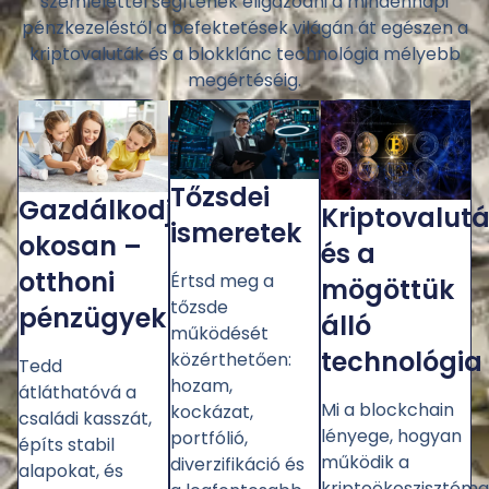
szemlélettel segítenek eligazodni a mindennapi
pénzkezeléstől a befektetések világán át egészen a
kriptovaluták és a blokklánc technológia mélyebb
megértéséig.
Tőzsdei
Gazdálkodj
Kriptovalut
ismeretek
okosan –
és a
otthoni
Értsd meg a
mögöttük
tőzsde
pénzügyek
álló
működését
technológia
közérthetően:
Tedd
hozam,
átláthatóvá a
Mi a blockchain
kockázat,
családi kasszát,
lényege, hogyan
portfólió,
építs stabil
működik a
diverzifikáció és
alapokat, és
kriptoökoszisztéma