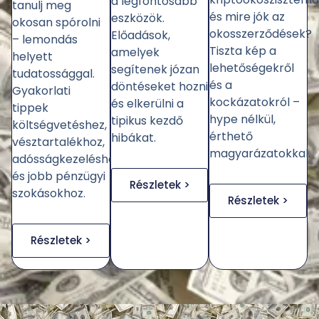
a legfontosabb
tanulj meg
és mire jók az
eszközök.
okosan spórolni
okosszerződések?
Előadások,
– lemondás
Tiszta kép a
amelyek
helyett
lehetőségekről
segítenek józan
tudatossággal.
és a
döntéseket hozni
Gyakorlati
kockázatokról –
és elkerülni a
tippek
hype nélkül,
tipikus kezdő
költségvetéshez,
érthető
hibákat.
vésztartalékhoz,
magyarázatokkal.
adósságkezeléshez
és jobb pénzügyi
Részletek >
szokásokhoz.
Részletek >
Részletek >