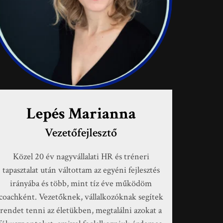
Lepés Marianna
Vezetőfejlesztő
Közel 20 év nagyvállalati HR és tréneri
tapasztalat után váltottam az egyéni fejlesztés
irányába és több, mint tíz éve működöm
coachként. Vezetőknek, vállalkozóknak segítek
rendet tenni az életükben, megtalálni azokat a