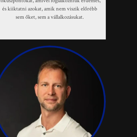
fókuszpontokat, amivel foglalkozniuk érdemes,
és kiiktatni azokat, amik nem viszik előrébb
sem őket, sem a vállalkozásukat.