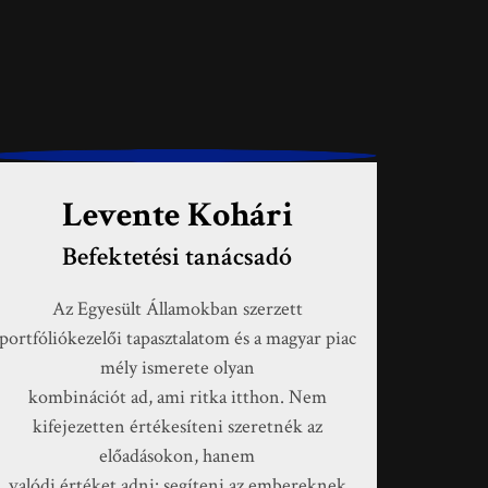
Levente Kohári
Befektetési tanácsadó
Az Egyesült Államokban szerzett
portfóliókezelői tapasztalatom és a magyar piac
mély ismerete olyan
kombinációt ad, ami ritka itthon. Nem
kifejezetten értékesíteni szeretnék az
előadásokon, hanem
valódi értéket adni: segíteni az embereknek