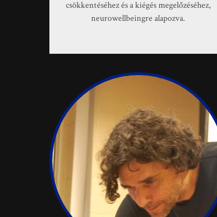
csökkentéséhez és a kiégés megelőzéséhez,
neurowellbeingre alapozva.