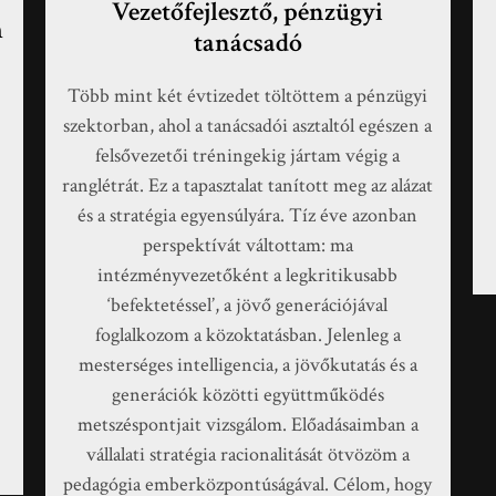
Vezetőfejlesztő, pénzügyi
m
tanácsadó
Több mint két évtizedet töltöttem a pénzügyi
szektorban, ahol a tanácsadói asztaltól egészen a
felsővezetői tréningekig jártam végig a
ranglétrát. Ez a tapasztalat tanított meg az alázat
és a stratégia egyensúlyára. Tíz éve azonban
perspektívát váltottam: ma
intézményvezetőként a legkritikusabb
‘befektetéssel’, a jövő generációjával
foglalkozom a közoktatásban. Jelenleg a
mesterséges intelligencia, a jövőkutatás és a
generációk közötti együttműködés
metszéspontjait vizsgálom. Előadásaimban a
vállalati stratégia racionalitását ötvözöm a
pedagógia emberközpontúságával. Célom, hogy