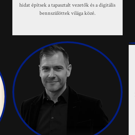
hidat építsek a tapasztalt vezetők és a digitális
bennszülöttek világa közé.