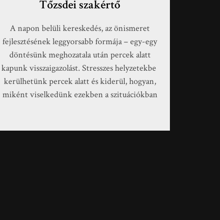
Tőzsdei szakértő
A napon belüli kereskedés, az önismeret
fejlesztésének leggyorsabb formája – egy-egy
döntésünk meghozatala után percek alatt
kapunk visszaigazolást. Stresszes helyzetekbe
kerülhetünk percek alatt és kiderül, hogyan,
miként viselkedünk ezekben a szituációkban