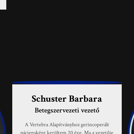
Schuster Barbara
Betegszervezeti vezető
A Vertebra Alapítványhoz gerincoperált
páciensként kerültem 20 éve. Ma a vezetője